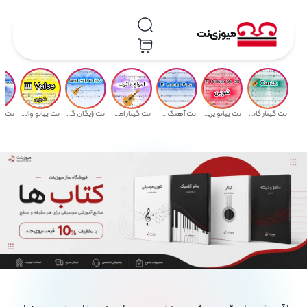
میوزی‌نت
نت گیتار کانون از پاخلبل به همراه تبلچر و اجرای نت
نت پیانو پریلود اپوس 28 از شوپن همراه با اجرای نت پیانو
نت آهنگ معروف El Condor Pasa همراه با اجرای نت
نت گیتار امواج دانوب همراه با اجرای تصویری نت
نت رایگان گیتار What Child is This همراه با اجرای نت
نت پیانو والس اپوس 64 از شوپن همراه با اجرای نت پیانو