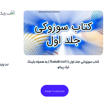
کتاب سوزوکی جلد اول ( Suzuki vol 1 ) به همراه بکینگ
نت رایگان وی
ترک پیانو
مشاهده همه